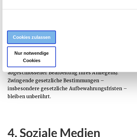
Abs. 1 lit. fDSGVO), da wir ein berechtigtes
Interesse an der effektiven Bearbeitung der an uns
gerichteten Anfragen haben.
Die von Ihnen an uns per von Kontaktanfragen
Cookies zulassen
übersandten Daten verbleiben bei uns, bis Sie uns
zur Löschung auffordern, Ihre Einwilligung zur
Nur notwendige
Speicherung widerrufen oder der Zweck für die
Cookies
Datenspeicherung entfällt (z. B. nach
abgeschlossener Bearbeitung Ihres Anliegens).
Zwingende gesetzliche Bestimmungen –
insbesondere gesetzliche Aufbewahrungsfristen –
bleiben unberührt.
4. Soziale Medien