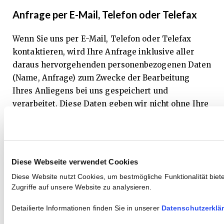
Anfrage per E-Mail, Telefon oder Telefax
Wenn Sie uns per E-Mail, Telefon oder Telefax
kontaktieren, wird Ihre Anfrage inklusive aller
daraus hervorgehenden personenbezogenen Daten
(Name, Anfrage) zum Zwecke der Bearbeitung
Ihres Anliegens bei uns gespeichert und
verarbeitet. Diese Daten geben wir nicht ohne Ihre
Einwilligung weiter.
Die Verarbeitung dieser Daten erfolgt auf
Grundlage von Art. 6 Abs. 1 lit. b DSGVO,sofern Ihre
Anfrage mit der Erfüllung eines Vertrags
Diese Webseite verwendet Cookies
zusammenhängt oder zur Durchführung
Diese Website nutzt Cookies, um bestmögliche Funktionalität bie
vorvertraglicher Maßnahmen erforderlich ist. In
Zugriffe auf unsere Website zu analysieren.
allen übrigen Fällen beruht die Verarbeitung auf
Detailierte Informationen finden Sie in unserer
Datenschutzerklä
Ihrer Einwilligung (Art. 6 Abs. 1 lit. aDSGVO) und /
oder auf unseren berechtigten Interessen (Art. 6